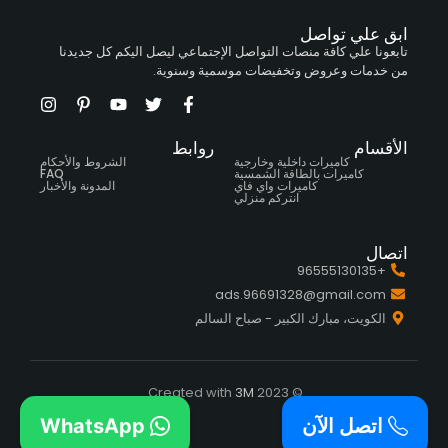
ابق علي تواصل
تابعونا علي كافة منصات التواصل الإجتماعي ليصل اليكم كل جديدنا
من خدمات وعروض وتخفيضات موسمية وسنوية.
الأقسام
روابط
كاميرات داخلية وخارجية
الشروط والأحكام
كاميرات بالطاقة الشمسية
FAQ
كاميرات واي فاي
المدونة والأخبار
انتركم منزلي
اتصال
+96555130135
ads.96691328@gmail.com
الكويت، مبارك الكبير - صباح السالم
3M
© 2023 Created with
اتصل الآن
WhatsApp