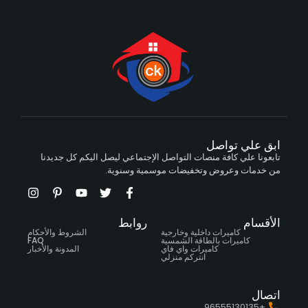
ابق علي تواصل
تابعونا علي كافة منصات التواصل الإجتماعي ليصل اليكم كل جديدنا
من خدمات وعروض وتخفيضات موسمية وسنوية.
الأقسام
روابط
كاميرات داخلية وخارجية
الشروط والأحكام
كاميرات بالطاقة الشمسية
FAQ
كاميرات واي فاي
المدونة والأخبار
انتركم منزلي
اتصال
+96555130135